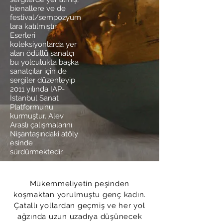
bienallere ve de
festival/sempozyum
lara katılmıştır.
Eserleri
koleksiyonlarda yer
alan ödüllü sanatçı
bu yolculukta başka
sanatçılar için de
sergiler düzenleyip
2011 yılında IAP-
İstanbul Sanat
Platformu’nu
kurmuştur. Alev
Araslı çalışmalarını
Nişantaşındaki atöly
esinde
sürdürmektedir.
Mükemmeliyetin
peşinden
koşmaktan yorulmuştu genç kadın.
Çatallı yollardan geçmiş ve her yol
ağzında uzun uzadıya düşünecek