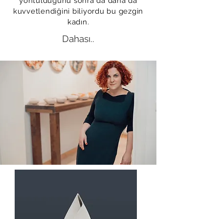
yontulduğunu sonra da daha da
kuvvetlendiğini biliyordu bu gezgin
kadın.
Dahası..