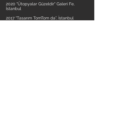
2020 "Ütopyalar Güzeldir" Galeri Fe,
İstanbul
2017 “Tasarım TomTom da”, İstanbul
2017 “Printemps des Artistes”, Saint
Pulcherie, İstanbul
2016 “Seramiksel Dürtüler”, Ortaköy Kültür
Merkezi, İstanbul
2015 “ II. Seramik Sanat Günleri, Maksem,
İstanbul
2013 “ IAP private collection –I” Istanbul Art
Platform Galeri, Istanbul
2014“ IV. Egeart “Eczacıbası Vitra Seramik
Sanat Atölyesi 2. Buluşma Sergisi” , Adnan
Franco sanat galerisi, Izmir
2010 “ Kırılgan Farkındalık”, G-Art Galeri,
Istanbul
2010 “ III. Uluslararası Kervansaray
Buluşması”, Malatya
2010 “Artist 2010, 20.Istanbul Sanat Fuarı”,