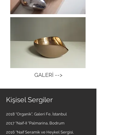
GALERİ -->
Kişisel Sergiler
2018 “Organik”, Galeri Fe, İstanbul
2017 “Naif-II “Palmarina, Bodrum
2016 “Naif Seramik ve Heykel Sergisi,